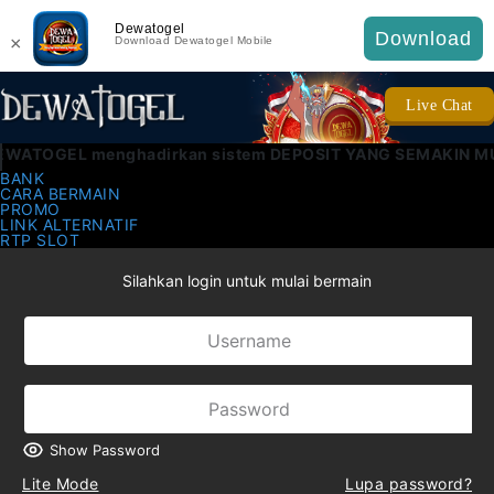
Dewatogel
Download
×
Download Dewatogel Mobile
Live Chat
TOGEL menghadirkan sistem DEPOSIT YANG SEMAKIN MUDAH Den
BANK
CARA BERMAIN
PROMO
LINK ALTERNATIF
RTP SLOT
Silahkan login untuk mulai bermain
Show Password
Lite Mode
Lupa password?