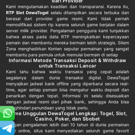
dari Provider
Kami mengutamakan keadilan dan transparansi. Karena itu,
RTP Slot DewaTogel
selalu ditampilkan secara terbuka dan
berasal dari provider game resmi. Kami tidak pernah
memodifikasi sistem rtp karena seluruh game berjalan dalam
server milik provider. Pengalaman pengguna kami tunjukkan
bahwa akses pada data RTP meningkatkan kepercayaan
pemain dan membantu mereka bermain lebih strategis. Sitem
Zona menghadirkan Konten seputar permainan yang sangat
membantu para pemula untuk memulai bermain di setiap
Informasi Metode Transaksi Deposit & Withdraw
untuk Transaksi Lancar
Kami tahu bahwa waktu transaksi yang cepat adalah
segalanya dalam dunia transaksi digital. DewaTogel
menyajikan jadwal bank offline yang diperbarui secara real-
time, agar setiap pemain bisa mengatur waktu deposit dan
penarikan dengan tepat. Informasi ini selalu disesuaikan
dengan jadwal resmi dari pihak bank, sehingga Anda bisa
menghindari penundaan yang tidak perlu.
Game Unggulan DewaTogel Lengkap: Togel, Slot,
Casino, Poker, dan Sbobet
Dengan pengalaman lebih dari 10 tahun di dunia permainan
togel online, situs kami menyediakan seluruh game favorit